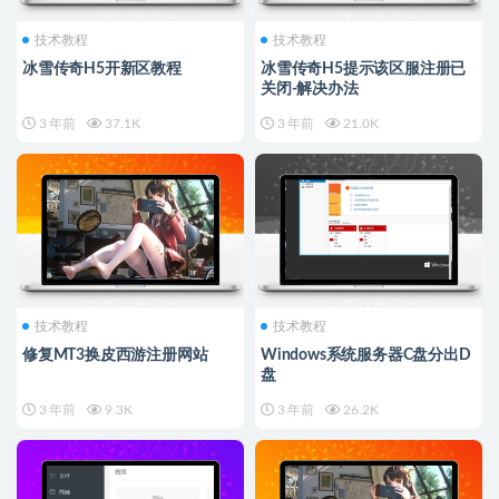
技术教程
技术教程
冰雪传奇H5开新区教程
冰雪传奇H5提示该区服注册已
关闭-解决办法
3 年前
37.1K
3 年前
21.0K
技术教程
技术教程
修复MT3换皮西游注册网站
Windows系统服务器C盘分出D
盘
3 年前
9.3K
3 年前
26.2K