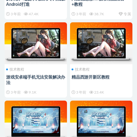
Android打造
+教程
3 年前
47.4K
3 年前
38.7K
专属
技术教程
技术教程
游戏安卓端手机无法安装解决办
精品西游开新区教程
法
3 年前
9.1K
3 年前
23.4K