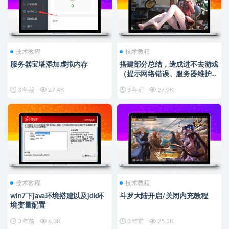
技术教程
技术教程
服务器宝塔添加虚拟内存
搭建部分总结，造成进不去游戏
（提示网络错误、服务器维护等
情况）
3 年前
27.4K
3 年前
27.9K
技术教程
技术教程
win7下java环境搭建以及jdk环
斗罗大陆开启/关闭内充教程
境变量配置
3 年前
6.3K
3 年前
25.3K