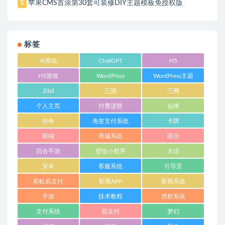
苹果CMS首涂第30套可装修DIY主题模板免授权版
5
标签
AI系统
ChatGPT
H5
H5游戏
WordPress
WordPress主题
Zibll
三国
三网
个人主页
付费进群
仙侠
传奇
免签支付系统
卡牌
双端
商城系统
回合
回合手游
壁纸小程序
大话
安卓
客服系统
引导页
彩虹易支付
影视APP
影视系统
手游
技术教程
授权系统
支付系统
易支付
梦幻