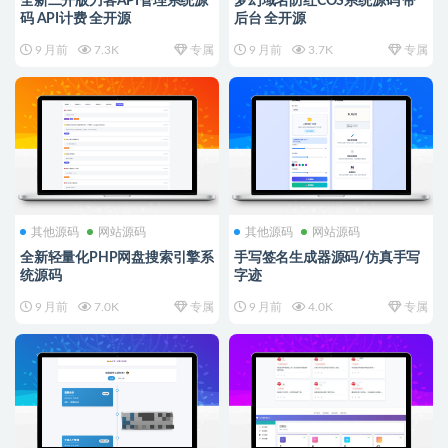
全新二开版刀客API管理系统源
梦幻域名防红COS系统源码 带
码 API计费 全开源
后台 全开源
9 月前
7.3K
专属
9 月前
3.7K
专属
其他源码
网站源码
其他源码
网站源码
全新轻量化PHP网盘搜索引擎系
手写签名生成器源码/仿真手写
统源码
字迹
9 月前
7.0K
专属
9 月前
4.0K
专属