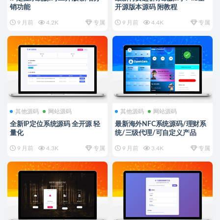
销功能
开源版本源码 附教程
9 月前
4.2K
专属
9 月前
4.4K
专属
其他源码
网站源码
其他源码
网站源码
全新IP定位系统源码 全开源 轻
最新海外NFC系统源码/理财系
量化
统/三级代理/可自定义产品
9 月前
4.3K
专属
9 月前
3.4K
专属