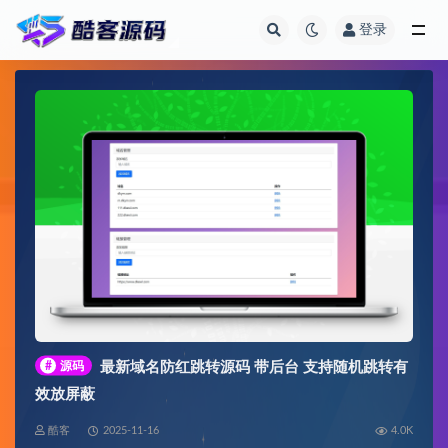
登录
全部
#
源码
最新域名防红跳转源码 带后台 支持随机跳转有
效放屏蔽
酷客
2025-11-16
4.0K