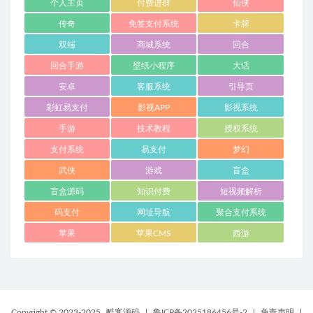
个人主页
付费进群
仙侠
传奇
免签支付系统
卡牌
双端
商城系统
回合
回合手游
壁纸小程序
大话
安卓
客服系统
引导页
彩虹易支付
影视APP
影视系统
手游
技术教程
授权系统
支付系统
易支付
梦幻
武侠
游戏
盲盒
盲盒源码
知识付费
短视频解析
码支付
网址导航
聚合支付系统
苹果
苹果CMS
西游
Copyright © 2023-2025
酷客源码
|
鲁ICP备2025186456号-2
|
免责声明
|