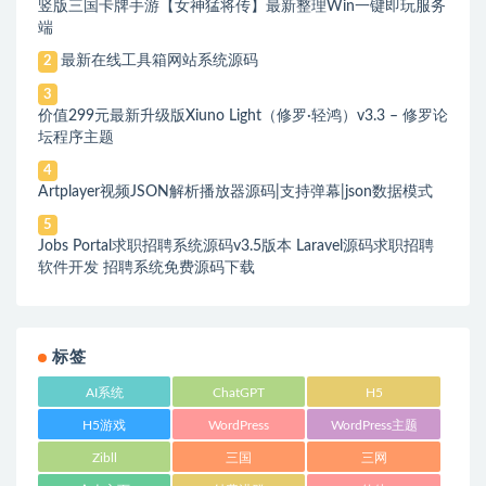
竖版三国卡牌手游【女神猛将传】最新整理Win一键即玩服务
端
最新在线工具箱网站系统源码
2
3
价值299元最新升级版Xiuno Light（修罗·轻鸿）v3.3 – 修罗论
坛程序主题
4
Artplayer视频JSON解析播放器源码|支持弹幕|json数据模式
5
Jobs Portal求职招聘系统源码v3.5版本 Laravel源码求职招聘
软件开发 招聘系统免费源码下载
标签
AI系统
ChatGPT
H5
H5游戏
WordPress
WordPress主题
Zibll
三国
三网