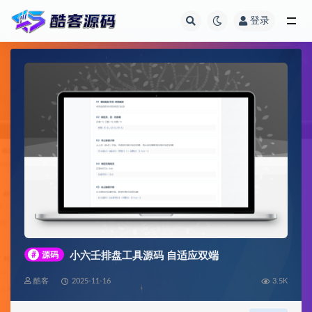
登录
全部
#
源码
小六壬排盘工具源码 自适应双端
酷客
2025-11-16
3.5K