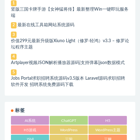
1
竖版三国卡牌手游【女神猛将传】最新整理Win一键即玩服务
端
最新在线工具箱网站系统源码
2
3
价值299元最新升级版Xiuno Light（修罗·轻鸿）v3.3 – 修罗论
坛程序主题
4
Artplayer视频JSON解析播放器源码|支持弹幕|json数据模式
5
Jobs Portal求职招聘系统源码v3.5版本 Laravel源码求职招聘
软件开发 招聘系统免费源码下载
标签
AI系统
ChatGPT
H5
H5游戏
WordPress
WordPress主题
Zibll
三国
三网