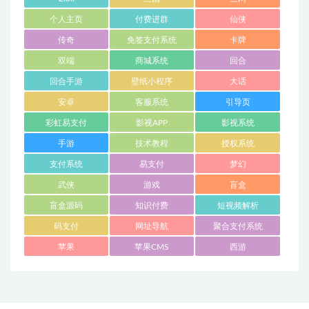
个人主页
付费进群
仙侠
传奇
免签支付系统
卡牌
双端
商城系统
回合
回合手游
壁纸小程序
大话
安卓
客服系统
引导页
彩虹易支付
影视APP
影视系统
手游
技术教程
授权系统
支付系统
易支付
梦幻
武侠
游戏
盲盒
盲盒源码
知识付费
短视频解析
码支付
网址导航
聚合支付系统
苹果
苹果CMS
西游