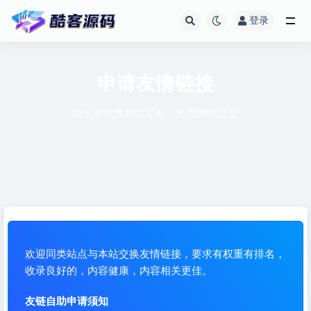
登录
全部
申请友情链接
站长界优秀网站导航，免费网站提交
欢迎同类站点与本站交换友情链接，要求有权重有排名，
收录良好的，内容健康，内容相关更佳。
友链自助申请须知