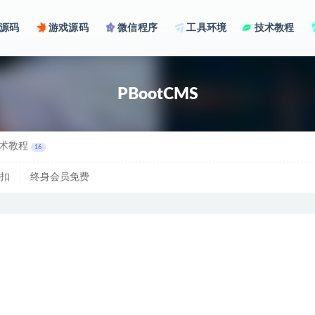
源码
游戏源码
微信程序
工具环境
技术教程
PBootCMS
术教程
16
扣
终身会员免费