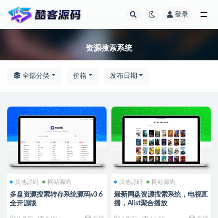
登录
全部
资源搜索系统
全部分类
价格
发布日期
其他源码
网站源码
其他源码
网站源码
多盘资源搜索转存系统源码v3.6
最新网盘资源搜索系统，电视直
全开源版
播，Alist聚合播放