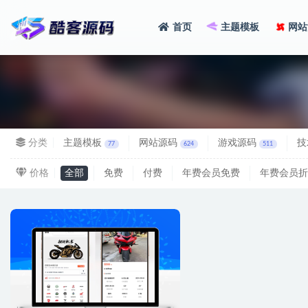
首页
主题模板
网站
全部
分类
主题模板
网站源码
游戏源码
技
77
624
511
价格
全部
免费
付费
年费会员免费
年费会员折