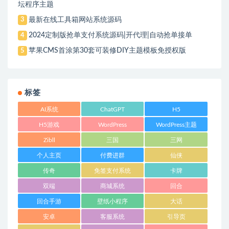
坛程序主题
最新在线工具箱网站系统源码
3
2024定制版抢单支付系统源码|开代理|自动抢单接单
4
苹果CMS首涂第30套可装修DIY主题模板免授权版
5
标签
AI系统
ChatGPT
H5
H5游戏
WordPress
WordPress主题
Zibll
三国
三网
个人主页
付费进群
仙侠
传奇
免签支付系统
卡牌
双端
商城系统
回合
回合手游
壁纸小程序
大话
安卓
客服系统
引导页