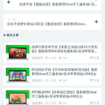
上一篇
仙侠手游【靈狐仙境】最新整理Linux手工服务端+充值
后台
下一篇
回合手游梦幻诛仙13职业【魔道祖师】最新整理Linux
手工服务端+GM后台+本地注册验证+双端
相关文章
战神引擎传奇手游【涿鹿之决战白猪3.1大背包
版】最新整理Win系特色服务端+安卓苹果双端
+GM授权物品后台
游戏源码
1 天前
732
专属
怀旧回合手游【天书奇谈3D最新混沌版】最新
整理Linux手工服务端+安卓苹果双端+GM后台
游戏源码
1 天前
369
专属
MT3换皮MH【经典追忆西游】最新整理Linux
手工服务端+安卓苹果双端+GM后台
游戏源码
1 天前
641
专属