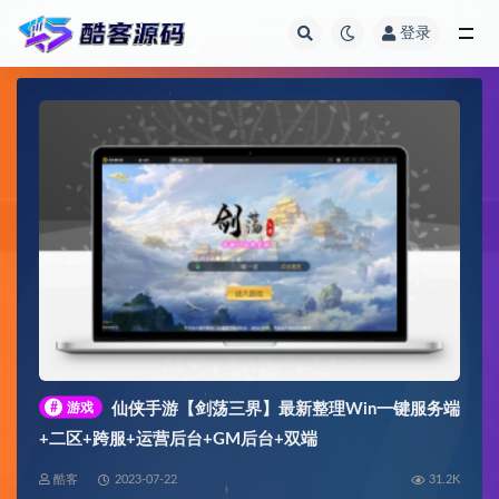
登录
全部
#
游戏
仙侠手游【剑荡三界】最新整理Win一键服务端
+二区+跨服+运营后台+GM后台+双端
酷客
2023-07-22
31.2K