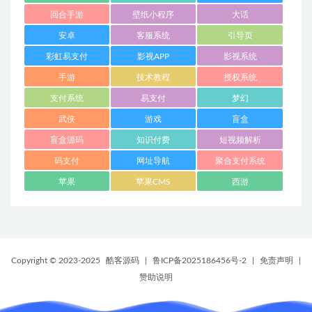
回合手游
壁纸小程序
大话
安卓
客服系统
引导页
彩虹易支付
影视APP
影视系统
手游
技术教程
授权系统
支付系统
易支付
梦幻
武侠
游戏
盲盒
盲盒源码
知识付费
短视频解析
码支付
网址导航
聚合支付系统
苹果
苹果CMS
西游
Copyright © 2023-2025
酷客源码
|
鲁ICP备2025186456号-2
|
免责声明
|
赞助说明