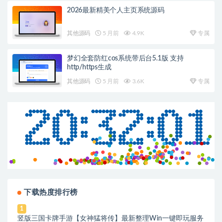
2026最新精美个人主页系统源码
其他源码
5 月前
4.9K
专属
梦幻全套防红cos系统带后台5.1版 支持
http/https生成
其他源码
5 月前
3.6K
专属
下载热度排行榜
1
竖版三国卡牌手游【女神猛将传】最新整理Win一键即玩服务