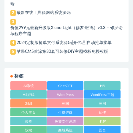
端
最新在线工具箱网站系统源码
2
3
价值299元最新升级版Xiuno Light（修罗·轻鸿）v3.3 – 修罗论
坛程序主题
2024定制版抢单支付系统源码|开代理|自动抢单接单
4
苹果CMS首涂第30套可装修DIY主题模板免授权版
5
标签
AI系统
ChatGPT
H5
H5游戏
WordPress
WordPress主题
Zibll
三国
三网
个人主页
付费进群
仙侠
传奇
免签支付系统
卡牌
双端
商城系统
回合