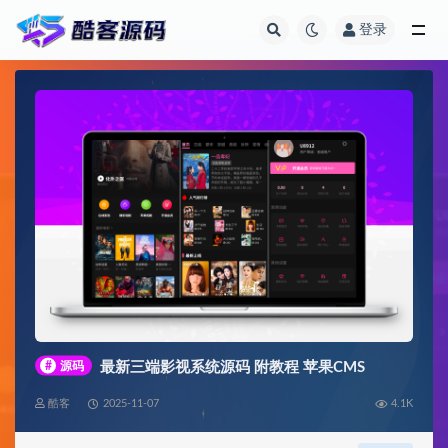
登录
全部
#
源码
最新三端影视系统源码 附教程 苹果CMS
酷客
2025-11-07
4.1K