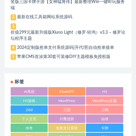
竖版三国卡牌手游【女神猛将传】最新整理Win一键即玩服务
端
最新在线工具箱网站系统源码
2
3
价值299元最新升级版Xiuno Light（修罗·轻鸿）v3.3 – 修罗论
坛程序主题
2024定制版抢单支付系统源码|开代理|自动抢单接单
4
苹果CMS首涂第30套可装修DIY主题模板免授权版
5
标签
AI系统
ChatGPT
H5
H5游戏
WordPress
WordPress主题
Zibll
三国
三网
个人主页
付费进群
仙侠
传奇
免签支付系统
卡牌