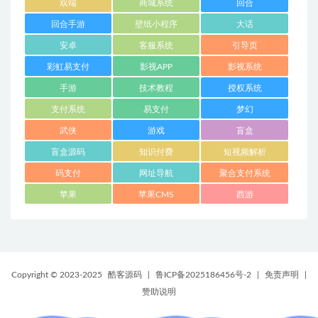
双端
商城系统
回合
回合手游
壁纸小程序
大话
安卓
客服系统
引导页
彩虹易支付
影视APP
影视系统
手游
技术教程
授权系统
支付系统
易支付
梦幻
武侠
游戏
盲盒
盲盒源码
知识付费
短视频解析
码支付
网址导航
聚合支付系统
苹果
苹果CMS
西游
Copyright © 2023-2025
酷客源码
|
鲁ICP备2025186456号-2
|
免责声明
|
赞助说明