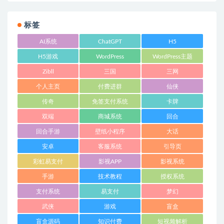
标签
AI系统
ChatGPT
H5
H5游戏
WordPress
WordPress主题
Zibll
三国
三网
个人主页
付费进群
仙侠
传奇
免签支付系统
卡牌
双端
商城系统
回合
回合手游
壁纸小程序
大话
安卓
客服系统
引导页
彩虹易支付
影视APP
影视系统
手游
技术教程
授权系统
支付系统
易支付
梦幻
武侠
游戏
盲盒
盲盒源码
知识付费
短视频解析