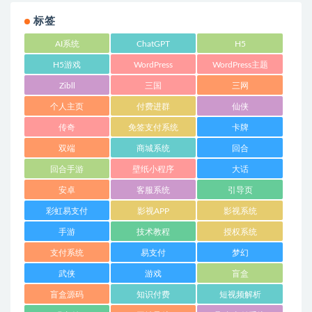
标签
AI系统
ChatGPT
H5
H5游戏
WordPress
WordPress主题
Zibll
三国
三网
个人主页
付费进群
仙侠
传奇
免签支付系统
卡牌
双端
商城系统
回合
回合手游
壁纸小程序
大话
安卓
客服系统
引导页
彩虹易支付
影视APP
影视系统
手游
技术教程
授权系统
支付系统
易支付
梦幻
武侠
游戏
盲盒
盲盒源码
知识付费
短视频解析