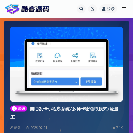
登录
全部
#
源码
自助发卡小程序系统/多种卡密领取模式/流量
主
酷客
2025-07-01
7.1K