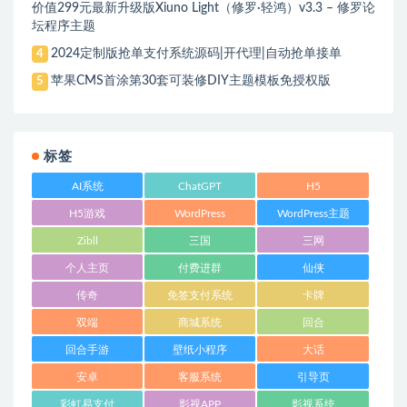
价值299元最新升级版Xiuno Light（修罗·轻鸿）v3.3 – 修罗论
坛程序主题
2024定制版抢单支付系统源码|开代理|自动抢单接单
4
苹果CMS首涂第30套可装修DIY主题模板免授权版
5
标签
AI系统
ChatGPT
H5
H5游戏
WordPress
WordPress主题
Zibll
三国
三网
个人主页
付费进群
仙侠
传奇
免签支付系统
卡牌
双端
商城系统
回合
回合手游
壁纸小程序
大话
安卓
客服系统
引导页
彩虹易支付
影视APP
影视系统