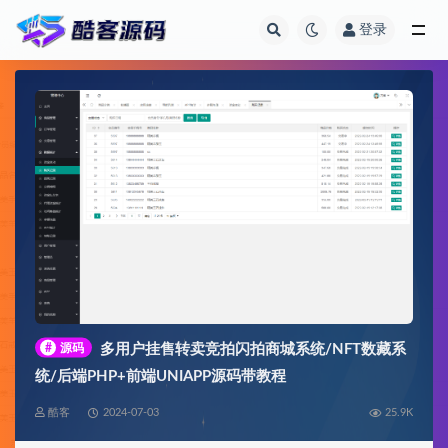
登录
全部
#
源码
多用户挂售转卖竞拍闪拍商城系统/NFT数藏系
统/后端PHP+前端UNIAPP源码带教程
酷客
2024-07-03
25.9K