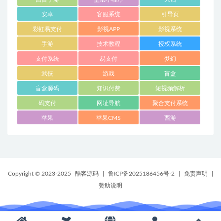
安卓
客服系统
引导页
彩虹易支付
影视APP
影视系统
手游
技术教程
授权系统
支付系统
易支付
梦幻
武侠
游戏
盲盒
盲盒源码
知识付费
短视频解析
码支付
网址导航
聚合支付系统
苹果
苹果CMS
西游
Copyright © 2023-2025
酷客源码
|
鲁ICP备2025186456号-2
|
免责声明
|
赞助说明