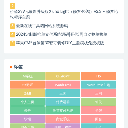
2
价值299元最新升级版Xiuno Light（修罗·轻鸿）v3.3 – 修罗论
坛程序主题
最新在线工具箱网站系统源码
3
2024定制版抢单支付系统源码|开代理|自动抢单接单
4
苹果CMS首涂第30套可装修DIY主题模板免授权版
5
标签
AI系统
ChatGPT
H5
H5游戏
WordPress
WordPress主题
Zibll
三国
三网
个人主页
付费进群
仙侠
传奇
免签支付系统
卡牌
双端
商城系统
回合
回合手游
壁纸小程序
大话