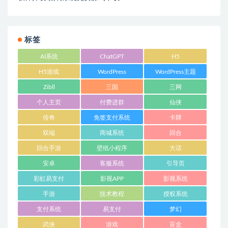
标签
AI系统
ChatGPT
H5
H5游戏
WordPress
WordPress主题
Zibll
三国
三网
个人主页
付费进群
仙侠
传奇
免签支付系统
卡牌
双端
商城系统
回合
回合手游
壁纸小程序
大话
安卓
客服系统
引导页
彩虹易支付
影视APP
影视系统
手游
技术教程
授权系统
支付系统
易支付
梦幻
武侠
游戏
盲盒