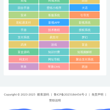
双端
商城系统
回合
回合手游
壁纸小程序
大话
安卓
客服系统
引导页
彩虹易支付
影视APP
影视系统
手游
技术教程
授权系统
支付系统
易支付
梦幻
武侠
游戏
盲盒
盲盒源码
知识付费
短视频解析
码支付
网址导航
聚合支付系统
苹果
苹果CMS
西游
Copyright © 2023-2025
酷客源码
|
鲁ICP备2025186456号-2
|
免责声明
|
赞助说明