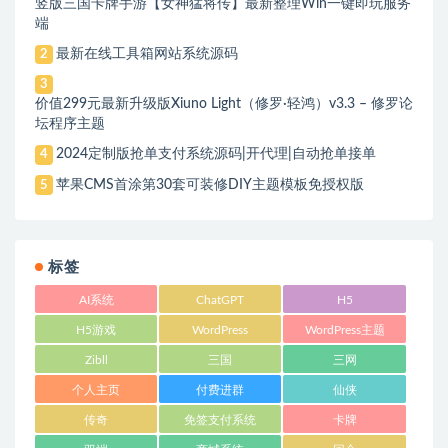
竖版三国卡牌手游【女神猛将传】最新整理Win一键即玩服务
端
最新在线工具箱网站系统源码
2
3
价值299元最新升级版Xiuno Light（修罗·轻鸿）v3.3 – 修罗论
坛程序主题
2024定制版抢单支付系统源码|开代理|自动抢单接单
4
苹果CMS首涂第30套可装修DIY主题模板免授权版
5
标签
AI系统
ChatGPT
H5
H5游戏
WordPress
WordPress主题
Zibll
三国
三网
个人主页
付费进群
仙侠
传奇
免签支付系统
卡牌