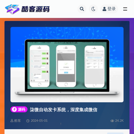
登录
全部
#
源码
柒微自动发卡系统，深度集成微信
酷客
2024-05-01
24.2K