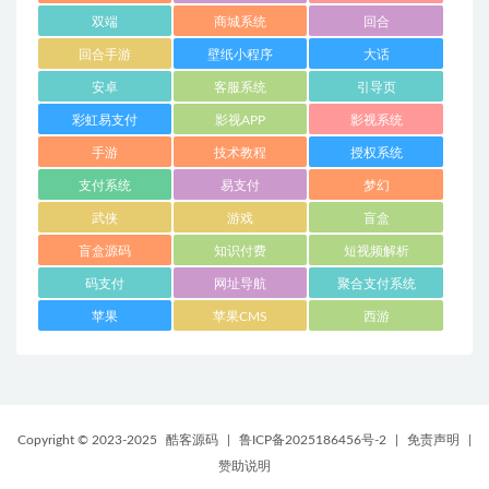
双端
商城系统
回合
回合手游
壁纸小程序
大话
安卓
客服系统
引导页
彩虹易支付
影视APP
影视系统
手游
技术教程
授权系统
支付系统
易支付
梦幻
武侠
游戏
盲盒
盲盒源码
知识付费
短视频解析
码支付
网址导航
聚合支付系统
苹果
苹果CMS
西游
Copyright © 2023-2025
酷客源码
|
鲁ICP备2025186456号-2
|
免责声明
|
赞助说明