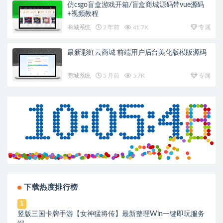
仿csgo盲盒游戏开箱/盲盒商城源码带vue源码
+视频教程
商城系统
2 年前
41.7K
专属
最新彩虹云商城 前端用户后台美化版模版源码
商城系统
5 月前
5.7K
专属
下载热度排行榜
1
竖版三国卡牌手游【女神猛将传】最新整理Win一键即玩服务