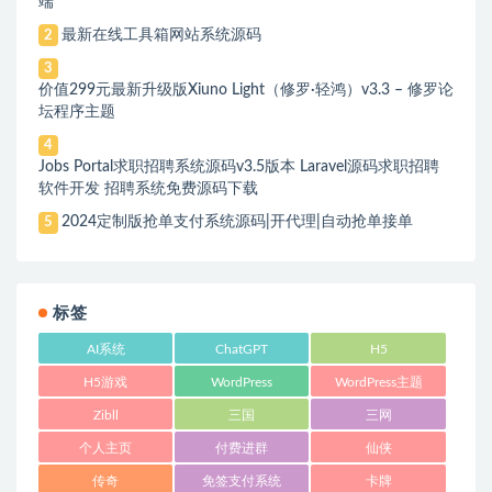
端
最新在线工具箱网站系统源码
2
3
价值299元最新升级版Xiuno Light（修罗·轻鸿）v3.3 – 修罗论
坛程序主题
4
Jobs Portal求职招聘系统源码v3.5版本 Laravel源码求职招聘
软件开发 招聘系统免费源码下载
2024定制版抢单支付系统源码|开代理|自动抢单接单
5
标签
AI系统
ChatGPT
H5
H5游戏
WordPress
WordPress主题
Zibll
三国
三网
个人主页
付费进群
仙侠
传奇
免签支付系统
卡牌