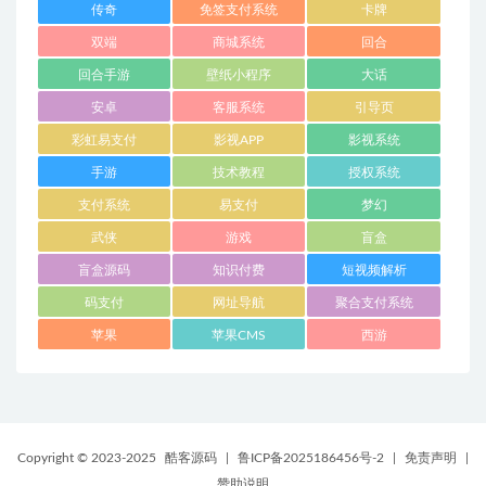
传奇
免签支付系统
卡牌
双端
商城系统
回合
回合手游
壁纸小程序
大话
安卓
客服系统
引导页
彩虹易支付
影视APP
影视系统
手游
技术教程
授权系统
支付系统
易支付
梦幻
武侠
游戏
盲盒
盲盒源码
知识付费
短视频解析
码支付
网址导航
聚合支付系统
苹果
苹果CMS
西游
Copyright © 2023-2025
酷客源码
|
鲁ICP备2025186456号-2
|
免责声明
|
赞助说明