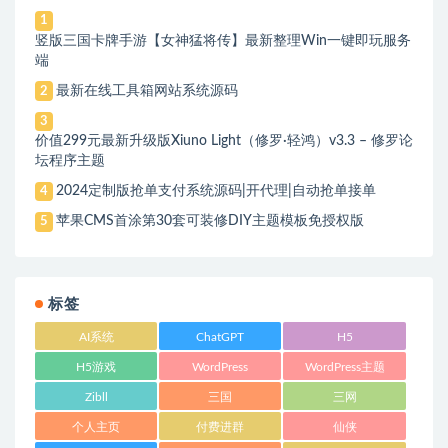
1
竖版三国卡牌手游【女神猛将传】最新整理Win一键即玩服务
端
最新在线工具箱网站系统源码
2
3
价值299元最新升级版Xiuno Light（修罗·轻鸿）v3.3 – 修罗论
坛程序主题
2024定制版抢单支付系统源码|开代理|自动抢单接单
4
苹果CMS首涂第30套可装修DIY主题模板免授权版
5
标签
AI系统
ChatGPT
H5
H5游戏
WordPress
WordPress主题
Zibll
三国
三网
个人主页
付费进群
仙侠