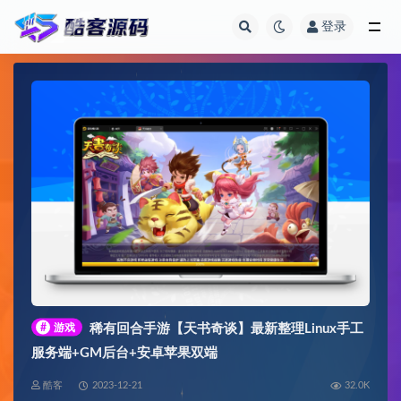
登录
全部
#
游戏
稀有回合手游【天书奇谈】最新整理Linux手工
服务端+GM后台+安卓苹果双端
酷客
2023-12-21
32.0K