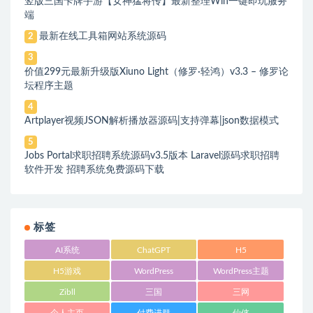
竖版三国卡牌手游【女神猛将传】最新整理Win一键即玩服务
端
最新在线工具箱网站系统源码
2
3
价值299元最新升级版Xiuno Light（修罗·轻鸿）v3.3 – 修罗论
坛程序主题
4
Artplayer视频JSON解析播放器源码|支持弹幕|json数据模式
5
Jobs Portal求职招聘系统源码v3.5版本 Laravel源码求职招聘
软件开发 招聘系统免费源码下载
标签
AI系统
ChatGPT
H5
H5游戏
WordPress
WordPress主题
Zibll
三国
三网