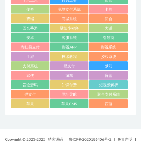
个人主页
付费进群
仙侠
传奇
免签支付系统
卡牌
双端
商城系统
回合
回合手游
壁纸小程序
大话
安卓
客服系统
引导页
彩虹易支付
影视APP
影视系统
手游
技术教程
授权系统
支付系统
易支付
梦幻
武侠
游戏
盲盒
盲盒源码
知识付费
短视频解析
码支付
网址导航
聚合支付系统
苹果
苹果CMS
西游
Copyright © 2023-2025
酷客源码
|
鲁ICP备2025186456号-2
|
免责声明
|