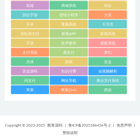
双端
商城系统
回合
回合手游
壁纸小程序
大话
安卓
客服系统
引导页
彩虹易支付
影视APP
影视系统
手游
技术教程
授权系统
支付系统
易支付
梦幻
武侠
游戏
盲盒
盲盒源码
知识付费
短视频解析
码支付
网址导航
聚合支付系统
苹果
苹果CMS
西游
Copyright © 2023-2025
酷客源码
|
鲁ICP备2025186456号-2
|
免责声明
|
赞助说明