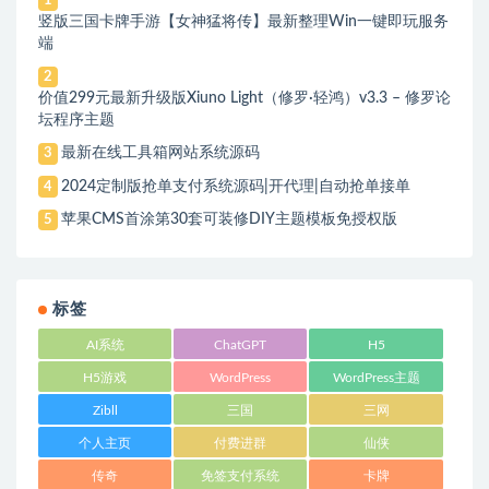
1
竖版三国卡牌手游【女神猛将传】最新整理Win一键即玩服务
端
2
价值299元最新升级版Xiuno Light（修罗·轻鸿）v3.3 – 修罗论
坛程序主题
最新在线工具箱网站系统源码
3
2024定制版抢单支付系统源码|开代理|自动抢单接单
4
苹果CMS首涂第30套可装修DIY主题模板免授权版
5
标签
AI系统
ChatGPT
H5
H5游戏
WordPress
WordPress主题
Zibll
三国
三网
个人主页
付费进群
仙侠
传奇
免签支付系统
卡牌